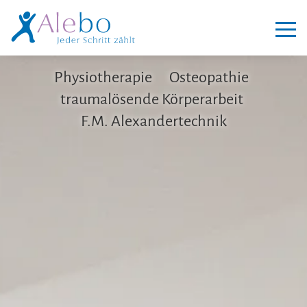
Physiotherapie
Osteopathie
traumalösende Körperarbeit
F.M. Alexandertechnik